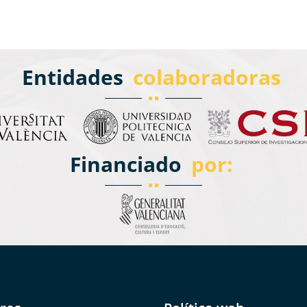
Entidades
colaboradoras
Financiado
por: