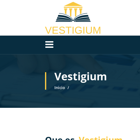
Vestigium
Inicio
Que es
Vestigium